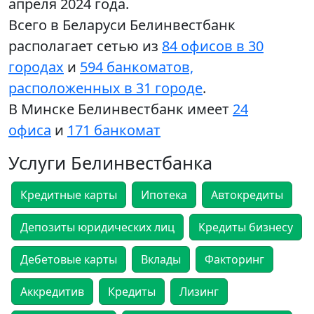
апреля 2024 года.
Всего в Беларуси Белинвестбанк
располагает сетью из
84 офисов в 30
городах
и
594 банкоматов,
расположенных в 31 городе
.
В Минске Белинвестбанк имеет
24
офиса
и
171 банкомат
Услуги Белинвестбанка
Кредитные карты
Ипотека
Автокредиты
Депозиты юридических лиц
Кредиты бизнесу
Дебетовые карты
Вклады
Факторинг
Аккредитив
Кредиты
Лизинг