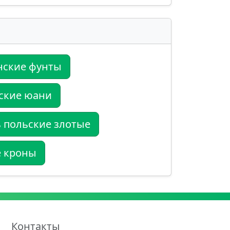
нские фунты
ские юани
 польские злотые
е кроны
Контакты