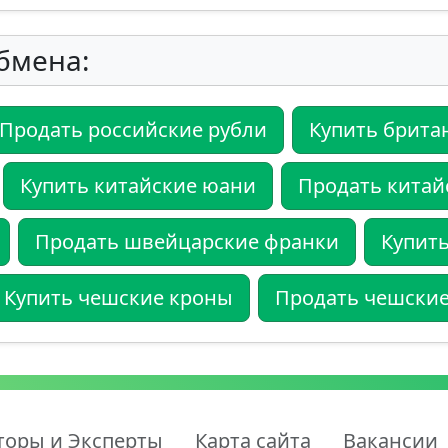
бмена:
Продать российские рубли
Купить брита
Купить китайские юани
Продать китай
Продать швейцарские франки
Купить
Купить чешские кроны
Продать чешски
торы и Эксперты
Карта сайта
Вакансии