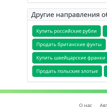
Другие направления о
Купить российские рубли
Продать британские фунты
Купить швейцарские франки
Продать польские злотые
О нас
Ав