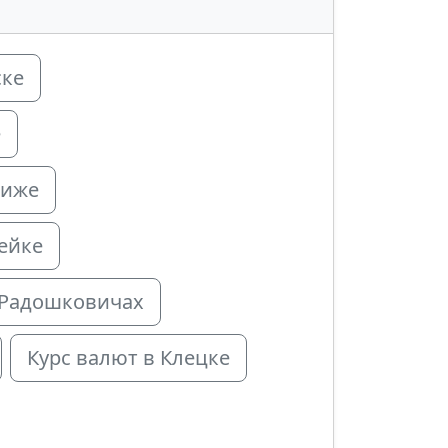
ске
е
виже
ейке
 Радошковичах
Курс валют в Клецке