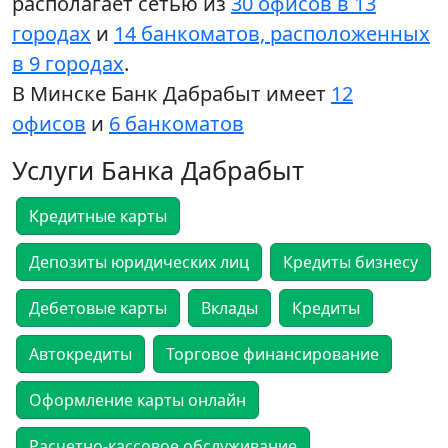
располагает сетью из
30 офисов в 13
городах
и
14 банкоматов, расположенных
в 9 городах
.
В Минске Банк Дабрабыт имеет
12
офисов
и
6 банкоматов
Услуги Банка Дабрабыт
Кредитные карты
Депозиты юридических лиц
Кредиты бизнесу
Дебетовые карты
Вклады
Кредиты
Автокредиты
Торговое финансирование
Оформление карты онлайн
Расчетно-кассовое обслуживание