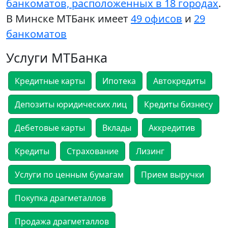
банкоматов, расположенных в 18 городах
.
В Минске МТБанк имеет
49 офисов
и
29
банкоматов
Услуги МТБанка
Кредитные карты
Ипотека
Автокредиты
Депозиты юридических лиц
Кредиты бизнесу
Дебетовые карты
Вклады
Аккредитив
Кредиты
Страхование
Лизинг
Услуги по ценным бумагам
Прием выручки
Покупка драгметаллов
Продажа драгметаллов