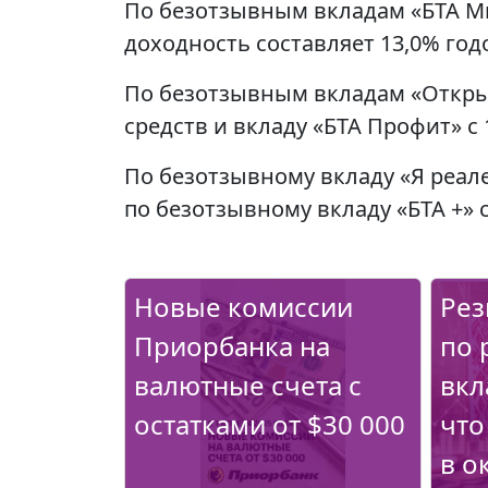
По безотзывным вкладам «БТА Ми
доходность составляет 13,0% год
По безотзывным вкладам «Откры
средств и вкладу «БТА Профит» 
По безотзывному вкладу «Я реал
по безотзывному вкладу «БТА +»
Новые комиссии
Рез
Приорбанка на
по 
валютные счета с
вкл
остатками от $30 000
что
в о