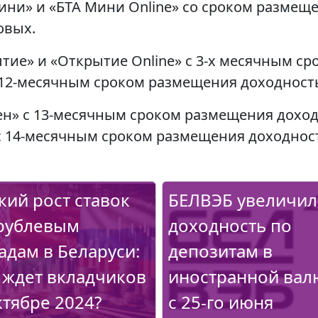
ни» и «БТА Мини Online» со сроком размеще
овых.
тие» и «Открытие Online» с 3-х месячным с
с 12-месячным сроком размещения доходность
ен» с 13-месячным сроком размещения доход
 с 14-месячным сроком размещения доходност
кий рост ставок
БЕЛВЭБ увеличил
рублевым
доходность по
адам в Беларуси:
депозитам в
 ждет вкладчиков
иностранной вал
ктябре 2024?
с 25-го июня