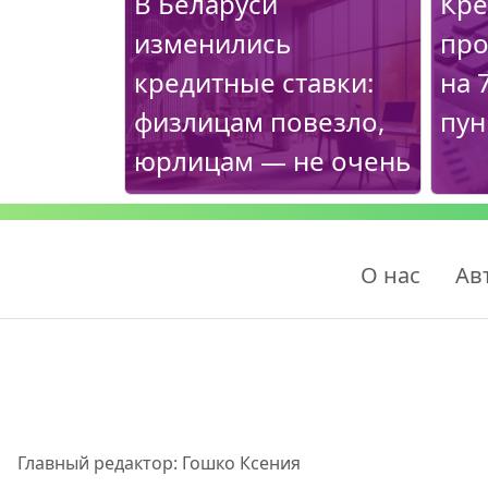
В Беларуси
Кре
изменились
про
кредитные ставки:
на 
физлицам повезло,
пун
юрлицам — не очень
О нас
Ав
Главный редактор: Гошко Ксения