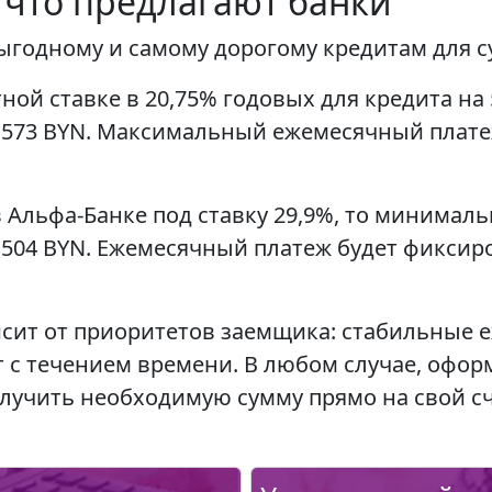
: что предлагают банки
годному и самому дорогому кредитам для сум
ной ставке в 20,75% годовых для кредита н
573 BYN. Максимальный ежемесячный платеж 
в Альфа-Банке под ставку 29,9%, то минима
504 BYN. Ежемесячный платеж будет фиксиро
исит от приоритетов заемщика: стабильные
с течением времени. В любом случае, офор
учить необходимую сумму прямо на свой сч