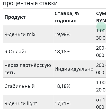
процентные ставки
Ставка, %
Сумм
Продукт
годовых
BYN
1 000
R-деньги mix
19,98%
30 00
200 –
R-Онлайн
18,18%
000
Через партнёрскую
200 –
Индивидуально
сеть
000
1 000
Стабильный
18,18%
20 00
от 15
R-деньги light
17,71%
000