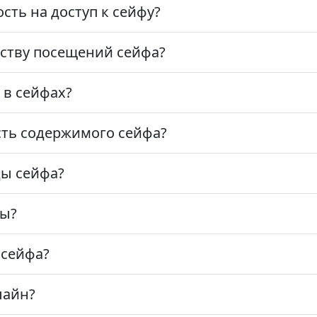
ть на доступ к сейфу?
еству посещений сейфа?
 в сейфах?
сть содержимого сейфа?
ды сейфа?
ны?
 сейфа?
лайн?