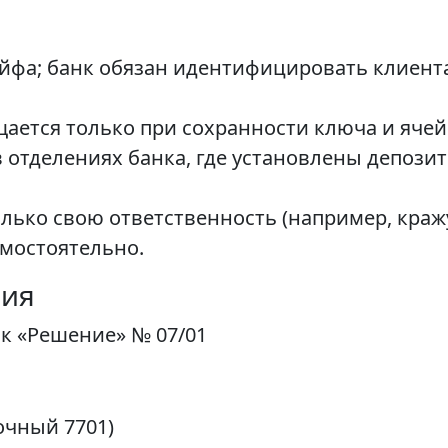
фа; банк обязан идентифицировать клиента
ается только при сохранности ключа и ячей
 отделениях банка, где установлены депозит
олько свою ответственность (например, кра
амостоятельно.
ния
нк «Решение» № 07/01
вочный 7701)