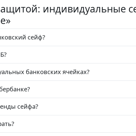
защитой: индивидуальные с
е»
нковский сейф?
РБ?
уальных банковских ячейках?
бербанке?
ренды сейфа?
рать?