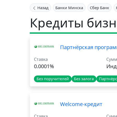
Назад
Банки Минска
Сбер Банк
Кредиты бизн
Партнёрская програм
Ставка
Сумм
0.0001%
Инд
Без поручителей
Без залога
Партнёр
Welcome-кредит
Ставка
Сумм