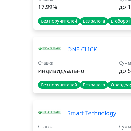
17.99%
до 1
Без поручителей
Без залога
В оборот
ONE CLICK
Ставка
Сумм
индивидуально
до 
Без поручителей
Без залога
Овердра
Smart Technology
Ставка
Сумм