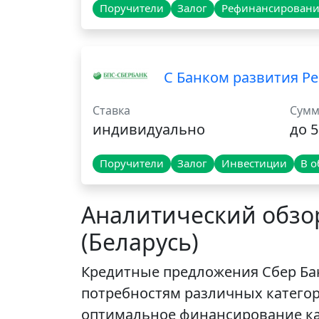
Поручители
Залог
Рефинансировани
С Банком развития Ре
Ставка
Сумм
индивидуально
до 5
Поручители
Залог
Инвестиции
В о
Аналитический обзор
(Беларусь)
Кредитные предложения Сбер Бан
потребностям различных катего
оптимальное финансирование как