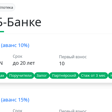
потека
Б-Банке
 (аванс 10%)
Срок
Первый взнос
YN
до 20 лет
10
дах
Поручители
Залог
Партнёрский
Стаж от 3 мес
 (аванс 15%)
Срок
Первый взнос