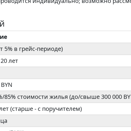
роводится индивидуально; возможно рассмо
ий
вие
т 5% в грейс-периоде)
 20 лет
0 BYN
%/85% стоимости жилья (до/свыше 300 000 BY
лет (старше - с поручителем)
яца