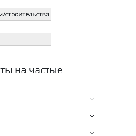
жи/строительства
еты на частые