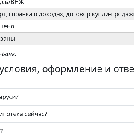
усь/ВНЖ
рт, справка о доходах, договор купли-прода
шено
азаны
-Банк.
 условия, оформление и отв
аруси?
ипотека сейчас?
?