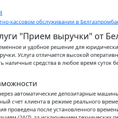
й
етно-кассовом обслуживании в Белгазпромба
луги "Прием выручки" от Б
ременное и удобное решение для юридическ
учки. Услуга отличается высокой оперативн
ь наличные средства в любое время суток 
зможности
через автоматические депозитарные машины
тный счет клиента в режиме реального врем
ция проведена после установленного времен
рациям (24/7), за исключением технических 