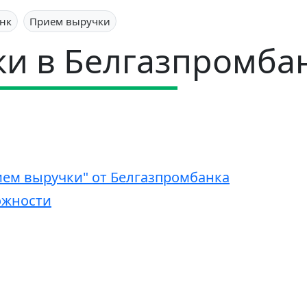
нк
Прием выручки
и в Белгазпромба
ием выручки" от Белгазпромбанка
ожности