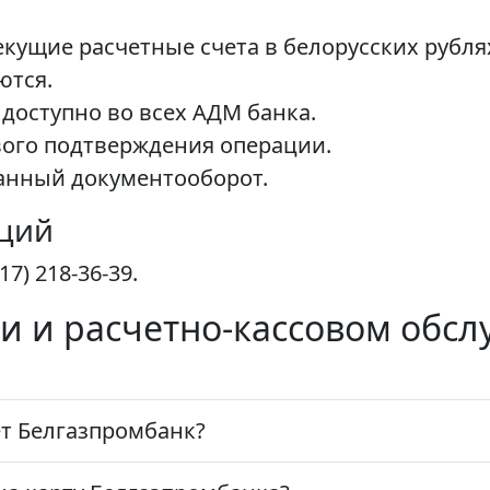
екущие расчетные счета в белорусских рубля
ются.
доступно во всех АДМ банка.
вого подтверждения операции.
анный документооборот.
аций
7) 218-36-39.
и и расчетно-кассовом обс
т Белгазпромбанк?