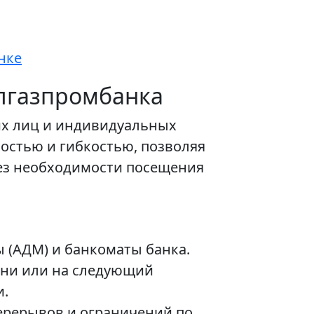
нке
елгазпромбанка
их лиц и индивидуальных
остью и гибкостью, позволяя
без необходимости посещения
 (АДМ) и банкоматы банка.
ени или на следующий
и.
перерывов и ограничений по