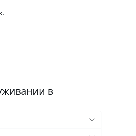
х.
луживании в