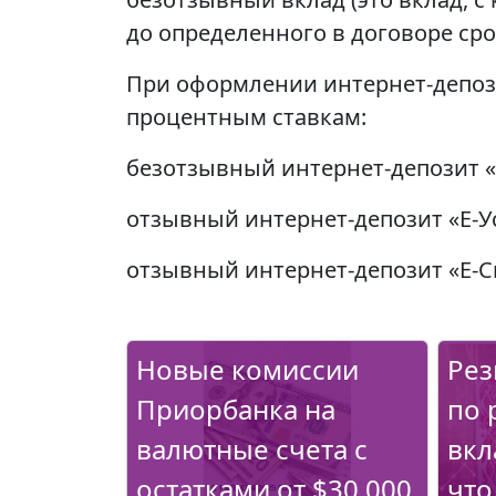
до определенного в договоре срок
При оформлении интернет-депоз
процентным ставкам:
безотзывный интернет-депозит «Е
отзывный интернет-депозит «Е-У
отзывный интернет-депозит «Е-Сп
Новые комиссии
Рез
Приорбанка на
по 
валютные счета с
вкл
остатками от $30 000
что