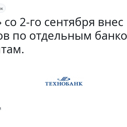
нк
 со 2-го сентября внес
в по отдельным банко
там.
и