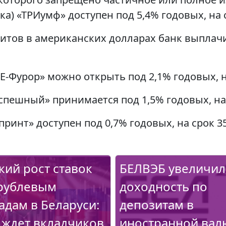
а) «ТРИумф» доступен под 5,4% годовых, на 
итов в американских долларах банк выплач
-Фурор» можно открыть под 2,1% годовых, н
спешный» принимается под 1,5% годовых, на 
ринт» доступен под 0,7% годовых, на срок 35
кий рост ставок
БЕЛВЭБ увеличил
рублевым
доходность по
адам в Беларуси:
депозитам в
 ждет вкладчиков
иностранной вал